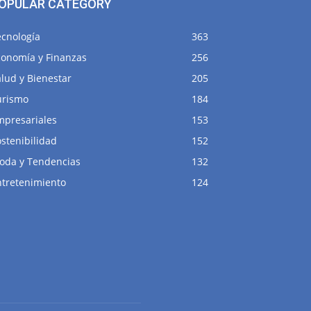
OPULAR CATEGORY
ecnología
363
conomía y Finanzas
256
lud y Bienestar
205
urismo
184
mpresariales
153
stenibilidad
152
oda y Tendencias
132
ntretenimiento
124