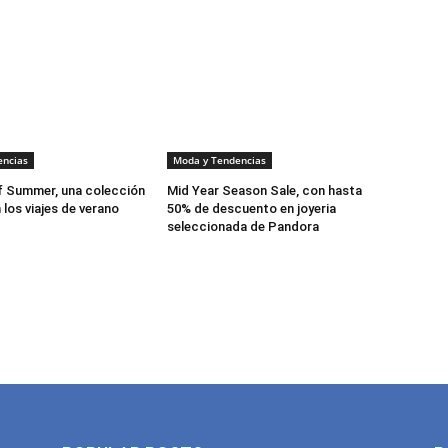
encias
Moda y Tendencias
 Summer, una colección
Mid Year Season Sale, con hasta
 los viajes de verano
50% de descuento en joyeria
seleccionada de Pandora