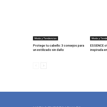
Moda y Tendencias
Moda y Tend
Protege tu cabello: 3 consejos para
ESSENCE of
un estilizado sin daño
inspirada en