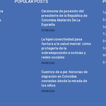
POPULAR POSTS
P
una
Ceremonia de posesión del
T
presidente de la Republica de
E
a
Colombia Abelardo De La
Espriella
Sa
07/08/2026
T
La hiperconectividad pasa
E
factura a la salud mental: cómo
So
protegerla de la
sobreexposición a noticias y
M
redes sociales
E
04/08/2026
Cuentos de a pie: historias de
migración en Colombia
contadas desde la mirada de
los niños
04/08/2026