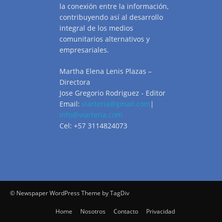
la conexión entre la información,
contribuyendo así al desarrollo
integral de los medios
comunitarios alternativos y
empresariales.
Martha Elena Lenis Plazas –
Directora
Jose Gregorio Rodriguez - Editor
Email:
viarteria@gmail.com
|
info@viarteria.com
Cel: +57 3114824073
© Newspaper WordPress Theme by TagDiv
Home
Nosotros
Contacto
Privacidad