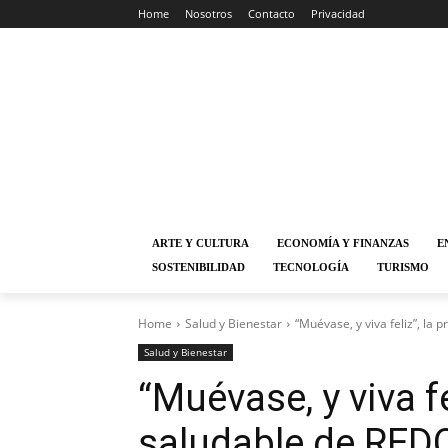
Home
Nosotros
Contacto
Privacidad
ARTE Y CULTURA
ECONOMÍA Y FINANZAS
E
SOSTENIBILIDAD
TECNOLOGÍA
TURISMO
Home
Salud y Bienestar
“Muévase, y viva feliz”, la
Salud y Bienestar
“Muévase, y viva fe
saludable de RED