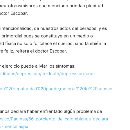
 neurotransmisores que menciono brindan plenitud
octor Escobar.
intencionalidad, de nuestros actos deliberados, y es
el primordial pues se constituye en un medio o
dad física no solo fortalece el cuerpo, sino también la
 feliz, reitera el doctor Escobar.
ejercicio puede aliviar los síntomas.
nditions/depression/in-depth/depression-and-
con%20regularidad%20puede,mejorar%20tu%20sensac
ianos declara haber enfrentado algún problema de
ov.co/Paginas/66-porciento-de-colombianos-declara-
d-mental.aspx