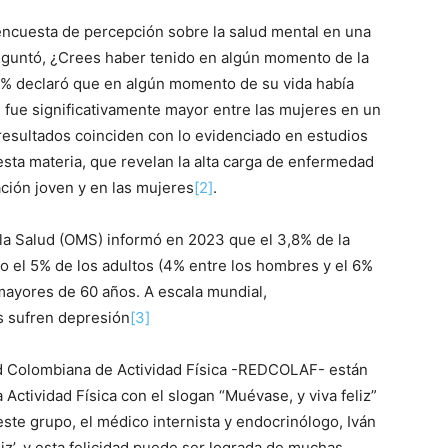
 encuesta de percepción sobre la salud mental en una
guntó, ¿Crees haber tenido en algún momento de la
3% declaró que en algún momento de su vida había
 fue significativamente mayor entre las mujeres en un
 resultados coinciden con lo evidenciado en estudios
sta materia, que revelan la alta carga de enfermedad
ción joven y en las mujeres
[2]
.
 la Salud (OMS) informó en 2023 que el 3,8% de la
o el 5% de los adultos (4% entre los hombres y el 6%
 mayores de 60 años. A escala mundial,
 sufren depresión
[3]
 Red Colombiana de Actividad Física -REDCOLAF- están
Actividad Física con el slogan “Muévase, y viva feliz”
ste grupo, el médico internista y endocrinólogo, Iván
iz’, y esta felicidad puede ser lograda de muchas