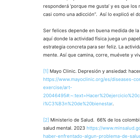
responderá ‘porque me gusta’ y es que los
casi como una adicción”. Así lo explicó el d
Ser felices depende en buena medida de la 
aquí donde la actividad física juega un pap
estrategia concreta para ser feliz. La activi
mente. Así que camina, corre, muévete y vive
[1]
Mayo Clinic. Depresión y ansiedad: hacer 
https://www.mayoclinic.org/es/diseases-co
exercise/art-
20046495#:~:text=Hacer%20ejercicio%20
i%C3%B3n%20de%20bienestar
.
[2]
Ministerio de Salud. 66% de los colomb
salud mental. 2023
https://www.minsalud.g
haber-enfrentado-algun-problema-de-salu