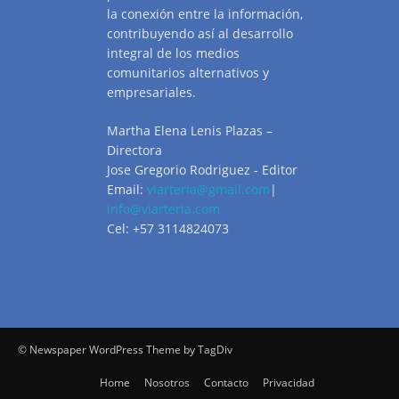
la conexión entre la información,
contribuyendo así al desarrollo
integral de los medios
comunitarios alternativos y
empresariales.
Martha Elena Lenis Plazas –
Directora
Jose Gregorio Rodriguez - Editor
Email:
viarteria@gmail.com
|
info@viarteria.com
Cel: +57 3114824073
© Newspaper WordPress Theme by TagDiv
Home
Nosotros
Contacto
Privacidad