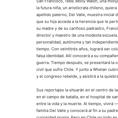
San Francisco, 1866.
Molly Walsh, una monja
la futura niña, un aristócrata chileno, quiera
apellido paterno, Del Valle, muestra inicia
que su hija acceda a la herencia que le pert
su madre y de su cariñoso padrastro, Fran
director y maestro de una modesta escuela. 
personalidad, autónoma y tan independien­t
tiempo. Con veintitrés años, logrará ser co
falsa identidad. Allí conocerá a su compañe
guerra. Tiempo después, se presentará la o
civil que sufre Chile. Y junto a Whelan cubr
y el congreso rebelde, y asistirá a la quieb
Sus reportajes la situarán en el centro de l
en el campo de batalla, en el hospital de san
entre la vida y la muerte. Al tiempo, vivirá 
familia Del Valle y conocerá al fin a su pad
curiosidad propia. Pero en Chile no todo es 