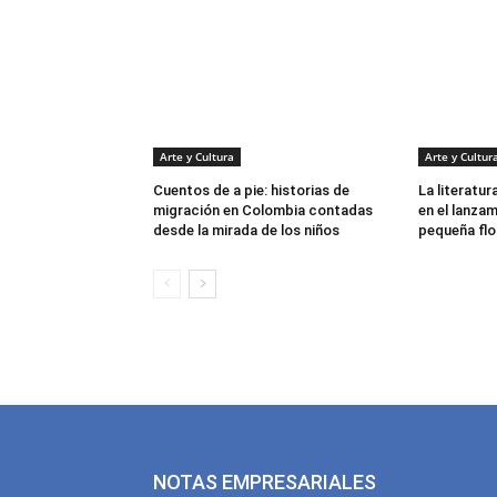
Arte y Cultura
Arte y Cultur
Cuentos de a pie: historias de
La literatur
migración en Colombia contadas
en el lanzam
desde la mirada de los niños
pequeña flor
NOTAS EMPRESARIALES