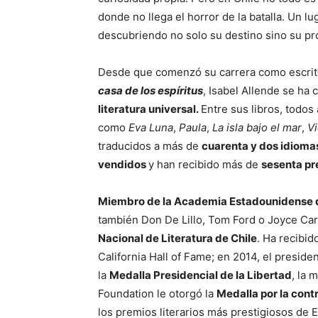
donde no llega el horror de la batalla. Un l
descubrien­do no solo su destino sino su pr
Desde que co­menzó su carrera como escrito
casa de los espíritus
, Isabel Allende se ha
literatura universal.
Entre sus libros, todos 
como
Eva Luna
,
Paula
,
La isla bajo el mar
,
V
traducidos a más de
cuarenta y dos idioma
vendidos
y han recibido más de
sesenta pr
Miembro de la Academia Estadounidense de 
también Don De Lillo, Tom Ford o Joyce Car
Nacional de Literatura de Chile
. Ha recibi
California Hall of Fame; en 2014, el presi
la
Medalla Presidencial de la Libertad
, la 
Foundation le otorgó la
Medalla por la cont
los premios li­terarios más prestigiosos de