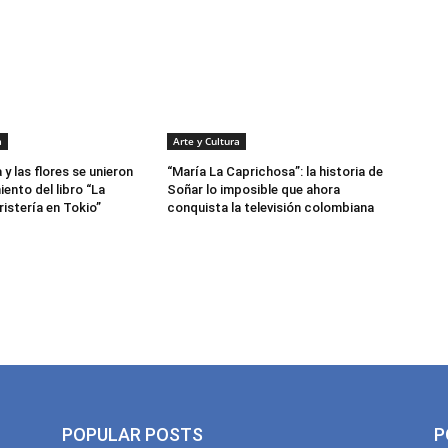
a
Arte y Cultura
a y las flores se unieron
“María La Caprichosa”: la historia de
iento del libro “La
Soñar lo imposible que ahora
istería en Tokio”
conquista la televisión colombiana
POPULAR POSTS
P