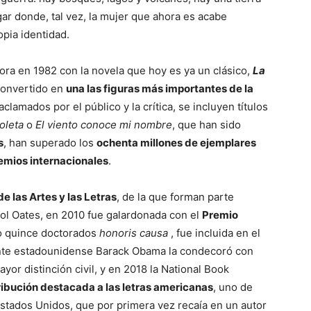
ugar donde, tal vez, la mujer que ahora es acabe
opia identidad.
ra en 1982 con la novela que hoy es ya un clásico,
La
 convertido en
una las figuras más importantes de la
aclamados por el público y la crítica, se incluyen títulos
ioleta
o
El viento conoce mi nombre
, que han sido
s
, han superado los
ochenta millones de ejemplares
emios internacionales
.
las Ar­tes y las Letras
, de la que forman parte
ol Oates, en 2010 fue galardonada con el
Premio
do quince doctorados
honoris causa
, fue incluida en el
dente estadounidense Barack Obama la condecoró con
mayor distinción civil, y en 2018 la National Book
ribución des­tacada a las letras americanas
, uno de
 Estados Unidos, que por primera vez recaía en un autor