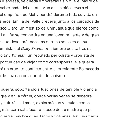
 irlandesa, se queda embarazada sin que el padre de
 saber nada del asunto. Aun así, la niña llevará el
l del empeño que Molly pondrá durante toda su vida en
enece. Emilia del Valle crecerá junto a los cuidados de
cisco Claro, un mestizo de Chihuahua que ejerce como
La niña se convertirá en una joven brillante y de gran
e que desafiará todas las normas sociales de su
lumnista del
Daily Examiner
, siempre oculta tras su
ro
Eric Whelan
, un reputado periodista y cronista de
portunidad de viajar como corresponsal a la guerra
irá un cruento conflicto entre el presidente Balmaceda
ra de una nación al borde del abismo.
a guerra, soportando situaciones de terrible violencia
gre y en la cárcel, donde varias veces se deba­tirá
—y sufrirá— el amor, explorará sus vínculos con la
re, más para satisfacer el deseo de su madre que por
guerra: hay bosques, lagos y volca­nes, hay una tierra