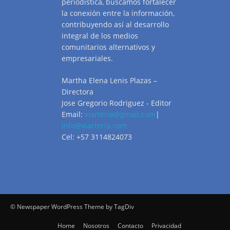
periodística, buscamos fortalecer
la conexión entre la información,
contribuyendo así al desarrollo
integral de los medios
comunitarios alternativos y
empresariales.
Martha Elena Lenis Plazas –
Directora
Jose Gregorio Rodriguez - Editor
Email:
viarteria@gmail.com
|
info@viarteria.com
Cel: +57 3114824073
© Newspaper WordPress Theme by TagDiv
Home
Nosotros
Contacto
Privacidad