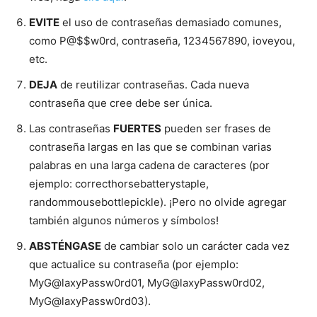
EVITE
el uso de contraseñas demasiado comunes,
como P@$$w0rd, contraseña, 1234567890, ioveyou,
etc.
DEJA
de reutilizar contraseñas. Cada nueva
contraseña que cree debe ser única.
Las contraseñas
FUERTES
pueden ser frases de
contraseña largas en las que se combinan varias
palabras en una larga cadena de caracteres (por
ejemplo: correcthorsebatterystaple,
randommousebottlepickle). ¡Pero no olvide agregar
también algunos números y símbolos!
ABSTÉNGASE
de cambiar solo un carácter cada vez
que actualice su contraseña (por ejemplo:
MyG@laxyPassw0rd01, MyG@laxyPassw0rd02,
MyG@laxyPassw0rd03).