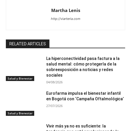
Martha Lenis
http://viarteria.com
RELATED ARTICLES
La hiperconectividad pasa factura a la
salud mental: cómo protegerla de la
sobreexposición a noticias y redes
sociales
Salud y Bienestar
04/08/2026
Eurofarma impulsa el bienestar infantil
en Bogotá con ‘Campaña Oftalmológica’
27/07/2026
Salud y Bienestar
Vivir más ya no es suficiente: la