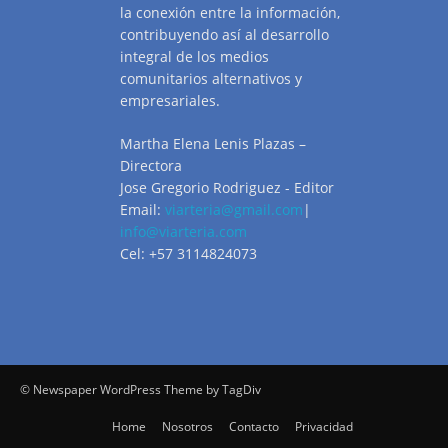
la conexión entre la información,
contribuyendo así al desarrollo
integral de los medios
comunitarios alternativos y
empresariales.
Martha Elena Lenis Plazas –
Directora
Jose Gregorio Rodriguez - Editor
Email:
viarteria@gmail.com
|
info@viarteria.com
Cel: +57 3114824073
© Newspaper WordPress Theme by TagDiv
Home
Nosotros
Contacto
Privacidad