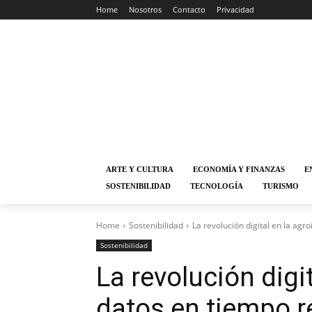
Home
Nosotros
Contacto
Privacidad
ARTE Y CULTURA
ECONOMÍA Y FINANZAS
E
SOSTENIBILIDAD
TECNOLOGÍA
TURISMO
Home
Sostenibilidad
La revolución digital en la agro
Sostenibilidad
La revolución digit
datos en tiempo r