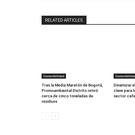
RELATED ARTICLES
Sostenibilidad
Sostenibilida
Tras la Media Maratón de Bogotá,
Dinamizar e
Promoambiental Distrito retiró
clave para 
cerca de cinco toneladas de
sector caf
residuos