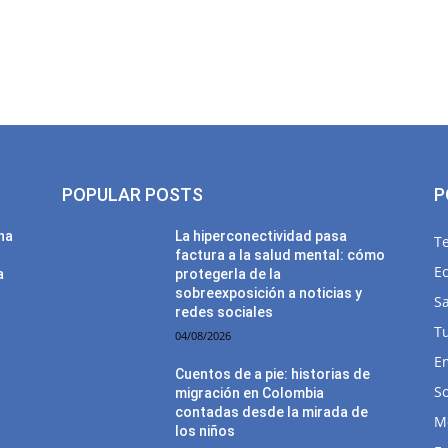
POPULAR POSTS
P
una
La hiperconectividad pasa
T
factura a la salud mental: cómo
E
a
protegerla de la
sobreexposición a noticias y
Sa
redes sociales
T
04/08/2026
E
Cuentos de a pie: historias de
So
migración en Colombia
contadas desde la mirada de
M
los niños