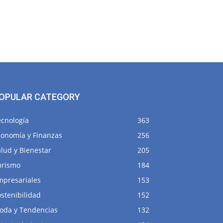
OPULAR CATEGORY
ecnología
363
conomía y Finanzas
256
lud y Bienestar
205
urismo
184
mpresariales
153
stenibilidad
152
oda y Tendencias
132