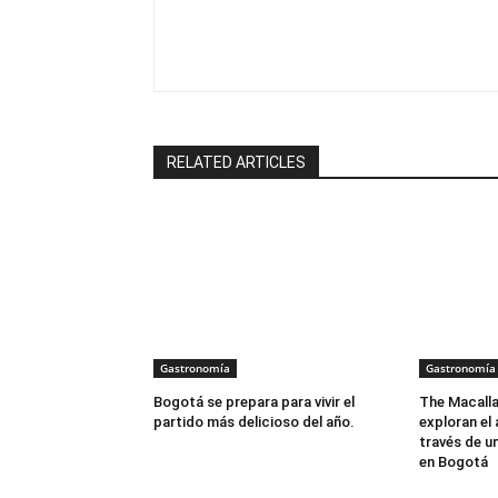
RELATED ARTICLES
Gastronomía
Gastronomía
Bogotá se prepara para vivir el
The Macall
partido más delicioso del año.
exploran el 
través de u
en Bogotá