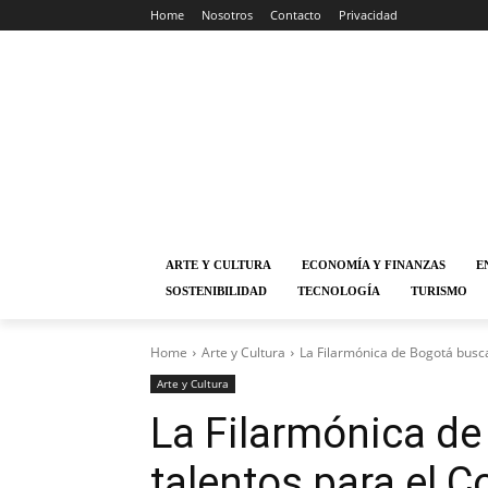
Home
Nosotros
Contacto
Privacidad
ARTE Y CULTURA
ECONOMÍA Y FINANZAS
E
SOSTENIBILIDAD
TECNOLOGÍA
TURISMO
Home
Arte y Cultura
La Filarmónica de Bogotá busca 
Arte y Cultura
La Filarmónica de
talentos para el C