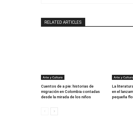
RELATED ARTICLES
Arte y Cultura
Arte y Cultur
Cuentos de a pie: historias de
La literatur
migración en Colombia contadas
en el lanzam
desde la mirada de los niños
pequeña flor