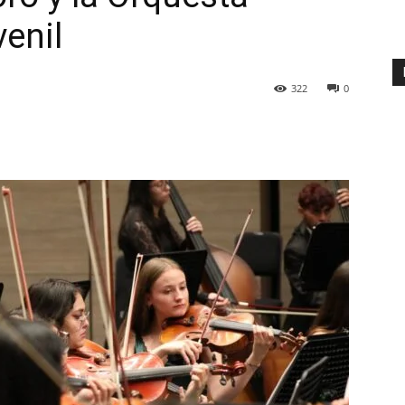
venil
322
0