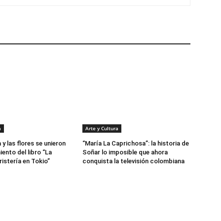
a
Arte y Cultura
a y las flores se unieron
“María La Caprichosa”: la historia de
iento del libro “La
Soñar lo imposible que ahora
istería en Tokio”
conquista la televisión colombiana