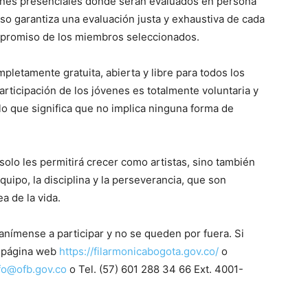
ones presenciales donde serán evaluados en persona
so garantiza una evaluación justa y exhaustiva de cada
ompromiso de los miembros seleccionados.
pletamente gratuita, abierta y libre para todos los
articipación de los jóvenes es totalmente voluntaria y
o que significa que no implica ninguna forma de
olo les permitirá crecer como artistas, sino también
quipo, la disciplina y la perseverancia, que son
a de la vida.
anímense a participar y no se queden por fuera. Si
a página web
https://filarmonicabogota.gov.co/
o
fo@ofb.gov.co
o Tel. (57) 601 288 34 66 Ext. 4001-