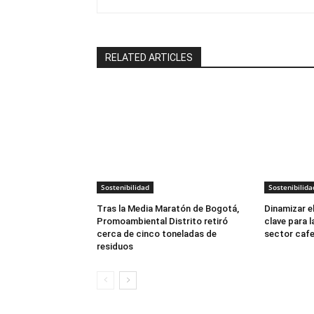
RELATED ARTICLES
Sostenibilidad
Sostenibilida
Tras la Media Maratón de Bogotá,
Dinamizar e
Promoambiental Distrito retiró
clave para 
cerca de cinco toneladas de
sector caf
residuos