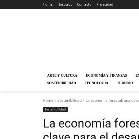
Home
Nosotros
Contacto
Privacidad
ARTE Y CULTURA
ECONOMÍA Y FINANZAS
E
SOSTENIBILIDAD
TECNOLOGÍA
TURISMO
Home
Sostenibilidad
La economía forestal: una opor
Sostenibilidad
La economía fores
clave para el desa