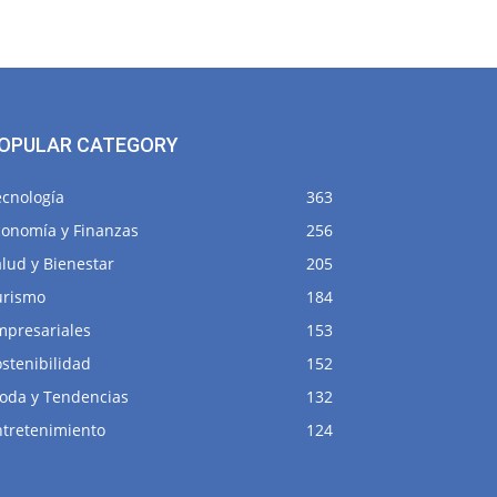
OPULAR CATEGORY
ecnología
363
conomía y Finanzas
256
lud y Bienestar
205
urismo
184
mpresariales
153
stenibilidad
152
oda y Tendencias
132
ntretenimiento
124