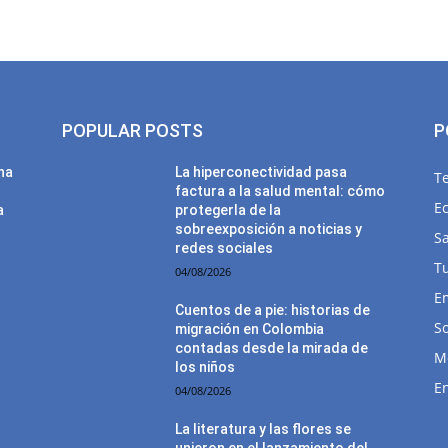
POPULAR POSTS
P
una
La hiperconectividad pasa
T
factura a la salud mental: cómo
E
a
protegerla de la
sobreexposición a noticias y
Sa
redes sociales
T
04/08/2026
E
Cuentos de a pie: historias de
So
migración en Colombia
contadas desde la mirada de
M
los niños
E
04/08/2026
La literatura y las flores se