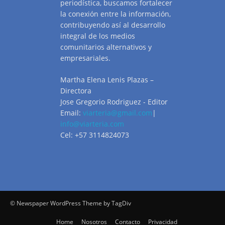
periodística, buscamos fortalecer
la conexión entre la información,
contribuyendo así al desarrollo
integral de los medios
comunitarios alternativos y
empresariales.
Martha Elena Lenis Plazas –
Directora
Jose Gregorio Rodriguez - Editor
Email:
viarteria@gmail.com
|
info@viarteria.com
Cel: +57 3114824073
© Newspaper WordPress Theme by TagDiv
Home
Nosotros
Contacto
Privacidad