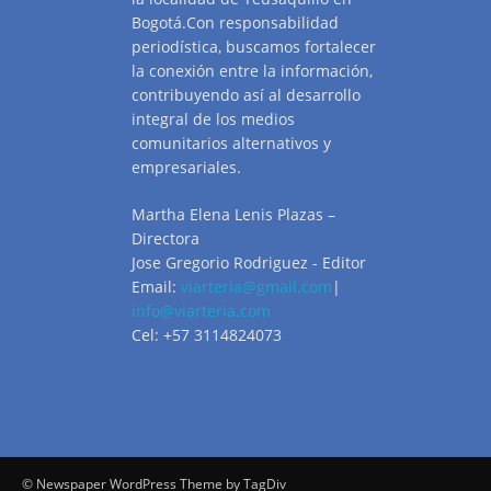
Bogotá.Con responsabilidad
periodística, buscamos fortalecer
la conexión entre la información,
contribuyendo así al desarrollo
integral de los medios
comunitarios alternativos y
empresariales.
Martha Elena Lenis Plazas –
Directora
Jose Gregorio Rodriguez - Editor
Email:
viarteria@gmail.com
|
info@viarteria.com
Cel: +57 3114824073
© Newspaper WordPress Theme by TagDiv