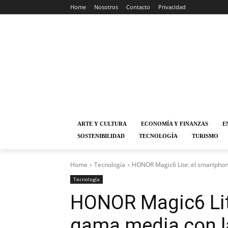
Home
Nosotros
Contacto
Privacidad
ARTE Y CULTURA
ECONOMÍA Y FINANZAS
E
SOSTENIBILIDAD
TECNOLOGÍA
TURISMO
Home
Tecnología
HONOR Magic6 Lite: el smartphone
Tecnología
HONOR Magic6 Lit
gama media con l