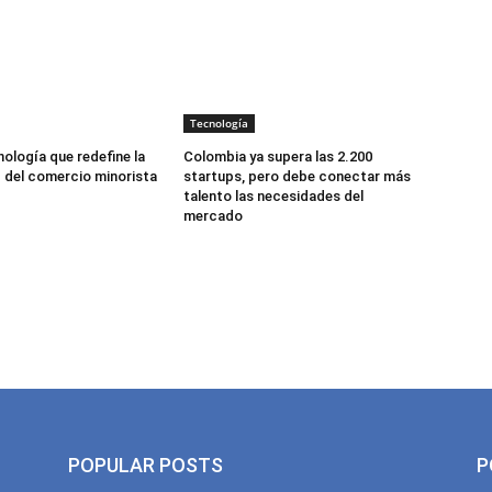
Tecnología
nología que redefine la
Colombia ya supera las 2.200
d del comercio minorista
startups, pero debe conectar más
talento las necesidades del
mercado
POPULAR POSTS
P