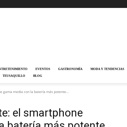
NTRETENIMIENTO
EVENTOS
GASTRONOMÍA
MODA Y TENDENCIAS
TEUSAQUILLO
BLOG
 gama media con la batería más potente...
e: el smartphone
a batería más potente