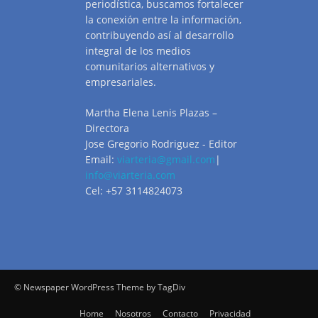
periodística, buscamos fortalecer
la conexión entre la información,
contribuyendo así al desarrollo
integral de los medios
comunitarios alternativos y
empresariales.
Martha Elena Lenis Plazas –
Directora
Jose Gregorio Rodriguez - Editor
Email:
viarteria@gmail.com
|
info@viarteria.com
Cel: +57 3114824073
© Newspaper WordPress Theme by TagDiv
Home
Nosotros
Contacto
Privacidad