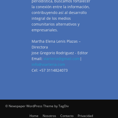
periodística, buscamos fortalecer
la conexión entre la información,
contribuyendo así al desarrollo
integral de los medios
comunitarios alternativos y
empresariales.
Martha Elena Lenis Plazas –
Directora
Jose Gregorio Rodriguez - Editor
Email:
viarteria@gmail.com
|
info@viarteria.com
Cel: +57 3114824073
© Newspaper WordPress Theme by TagDiv
Home
Nosotros
Contacto
Privacidad