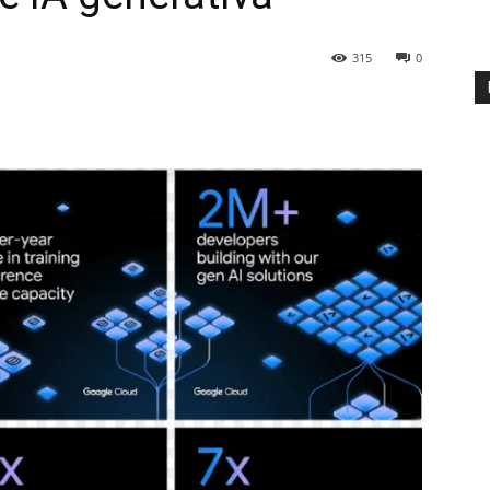
315
0