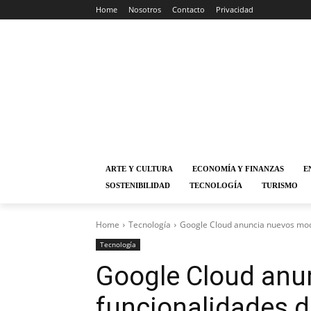
Home
Nosotros
Contacto
Privacidad
ARTE Y CULTURA
ECONOMÍA Y FINANZAS
E
SOSTENIBILIDAD
TECNOLOGÍA
TURISMO
Home
Tecnología
Google Cloud anuncia nuevos mode
Tecnología
Google Cloud anu
funcionalidades d