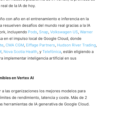
real de la IA de hoy.
ño con año en el entrenamiento e inferencia en la
resuelven desafíos del mundo real gracias a la IA
ork, incluyendo
Pods
,
Snap
,
Volkswagen US
,
Warner
sa en el impulso local de Google Cloud, donde
ute
,
CMA CGM
,
Eiffage Partners
,
Hudson River Trading
,
M
,
Nova Scotia Health
, y
Telefónica
, están eligiendo a
 implementar inteligencia artificial en sus
nibles en Vertex AI
r a las organizaciones los mejores modelos para
ímites de rendimiento, latencia y coste. Más de 2
as herramientas de IA generativa de Google Cloud.