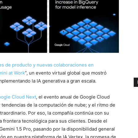
es de producto y nuevas colaboraciones en
ini at Work
”, un evento virtual global que mostró
mplementando la IA generativa a gran escala.
ogle Cloud Next
, el evento anual de Google Cloud
 tendencias de la computación de nube; y el ritmo de
traordinario. Por eso, la compañía continúa con su
a frontera tecnológica para sus clientes. Desde el
emini 1.5 Pro, pasando por la disponibilidad general
ión en nuestra plataforma de IA Vertex, la promesa de