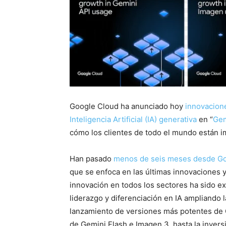
Google Cloud ha anunciado hoy
innovacion
Inteligencia Artificial (IA) generativa
en “
Gem
cómo los clientes de todo el mundo están i
Han pasado
menos de seis meses desde
Go
que se enfoca en las últimas innovaciones y
innovación en todos los sectores ha sido ex
liderazgo y diferenciación en IA ampliando l
lanzamiento de versiones más potentes de G
de Gemini Flash e Imagen 3, hasta la invers