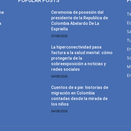
POPULAR POSTS
P
una
Ceremonia de posesión del
T
presidente de la Republica de
E
a
Colombia Abelardo De La
Espriella
Sa
07/08/2026
T
La hiperconectividad pasa
E
factura a la salud mental: cómo
So
protegerla de la
sobreexposición a noticias y
M
redes sociales
E
04/08/2026
Cuentos de a pie: historias de
migración en Colombia
contadas desde la mirada de
los niños
04/08/2026