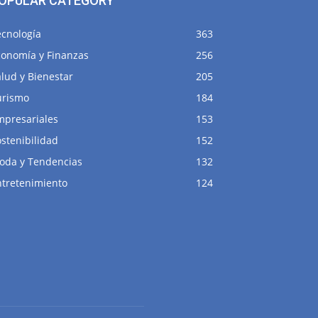
OPULAR CATEGORY
ecnología
363
conomía y Finanzas
256
lud y Bienestar
205
urismo
184
mpresariales
153
stenibilidad
152
oda y Tendencias
132
ntretenimiento
124