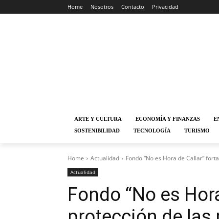
Home
Nosotros
Contacto
Privacidad
ARTE Y CULTURA
ECONOMÍA Y FINANZAS
E
SOSTENIBILIDAD
TECNOLOGÍA
TURISMO
Home
Actualidad
Fondo “No es Hora de Callar” forta
Actualidad
Fondo “No es Hora 
protección de las