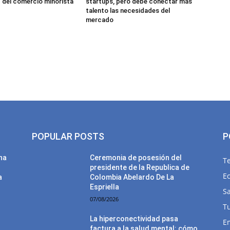
d del comercio minorista
startups, pero debe conectar más
talento las necesidades del
mercado
POPULAR POSTS
P
una
Ceremonia de posesión del
T
presidente de la Republica de
E
a
Colombia Abelardo De La
Espriella
Sa
07/08/2026
T
La hiperconectividad pasa
E
factura a la salud mental: cómo