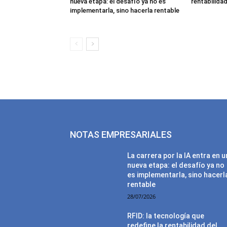
nueva etapa: el desafío ya no es
rentabilida
implementarla, sino hacerla rentable
NOTAS EMPRESARIALES
La carrera por la IA entra en 
nueva etapa: el desafío ya no
es implementarla, sino hacerl
rentable
28/07/2026
RFID: la tecnología que
redefine la rentabilidad del