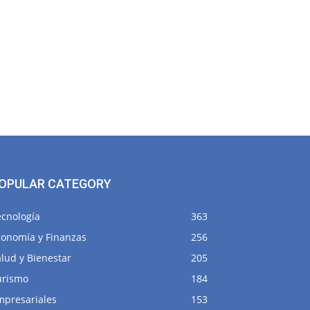
OPULAR CATEGORY
ecnología
363
conomía y Finanzas
256
lud y Bienestar
205
urismo
184
mpresariales
153