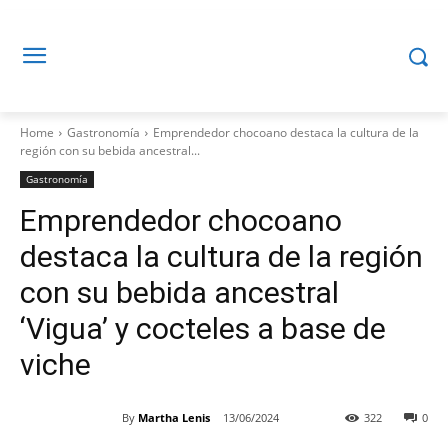
Home
Gastronomía
Emprendedor chocoano destaca la cultura de la
región con su bebida ancestral...
Gastronomía
Emprendedor chocoano
destaca la cultura de la región
con su bebida ancestral
‘Vigua’ y cocteles a base de
viche
By
Martha Lenis
13/06/2024
322
0