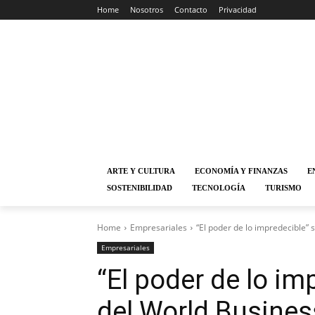
Home
Nosotros
Contacto
Privacidad
ARTE Y CULTURA
ECONOMÍA Y FINANZAS
E
SOSTENIBILIDAD
TECNOLOGÍA
TURISMO
Home
Empresariales
“El poder de lo impredecible” 
Empresariales
“El poder de lo imp
del World Busines