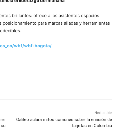
tencia el liderazgo del mañana
tes brillantes: ofrece a los asistentes espacios
e posicionamiento para marcas aliadas y herramientas
redecibles.
/es_co/wbf/wbf-bogota/
Next article
mer
Galileo aclara mitos comunes sobre la emisión de
 su
tarjetas en Colombia