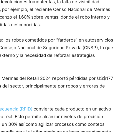
evoluciones fraudulentas, la falta de visibilidad
a, por ejemplo, el reciente Censo Nacional de Mermas
canzó el 1.60% sobre ventas, donde el robo interno y
didas desconocidas.
e: los robos cometidos por “farderos” en autoservicios
 Consejo Nacional de Seguridad Privada (CNSP), lo que
externo y la necesidad de reforzar estrategias
 de Mermas del Retail 2024 reportó pérdidas por US$177
s del sector, principalmente por robos y errores de
recuencia (RFID)
convierte cada producto en un activo
o real. Esto permite alcanzar niveles de precisión
en un 30% así como agilizar procesos como conteos
condición: si el etiquetado no se hace correctamente,