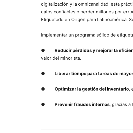
digitalización y la omnicanalidad, esta práct
datos confiables o perder millones por error
Etiquetado en Origen para Latinoamérica, S
Implementar un programa sólido de etiquet
●
Reducir pérdidas y mejorar la eficie
valor del minorista.
●
Liberar tiempo para tareas de mayor
●
Optimizar la gestión del inventario
,
●
Prevenir fraudes internos
, gracias a