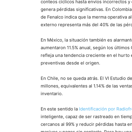
conteos cíclicos hasta envíos incorrectos y d
genera pérdidas significativas. En Colombi
de Fenalco indica que la merma operativa al
externo representa más del 40% de las pér
En México, la situación también es alarmant
aumentaron 11.5% anual, según los últimos
refleja una tendencia creciente en el hurto 
preventivas desde el origen.
En Chile, no se queda atrás. El VI Estudio
millones, equivalentes al 1.14% de las venta
inventario.
En este sentido la
Identificación por Radiof
inteligente, capaz de ser rastreado en tiemp
cercanos al 99% y reducir pérdidas hasta 
masivos y pagos sin contacto. Pero hay una 