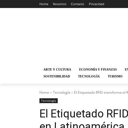
Home
Nosotros
Contacto
Privacidad
ARTE Y CULTURA
ECONOMÍA Y FINANZAS
E
SOSTENIBILIDAD
TECNOLOGÍA
TURISMO
Home
Tecnología
El Etiquetado RFID transforma el 
Tecnología
El Etiquetado RFID
en Latinoamérica