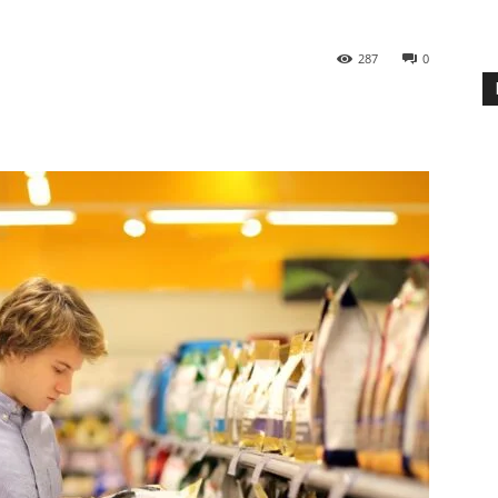
287
0