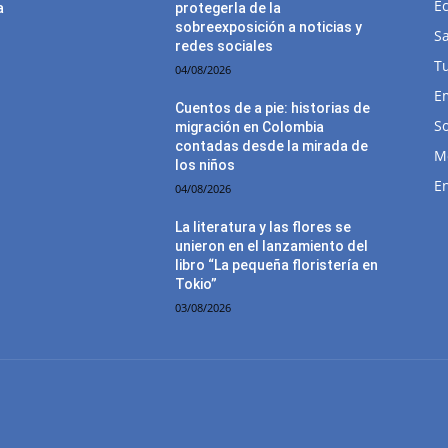
E
a
protegerla de la
sobreexposición a noticias y
Sa
redes sociales
T
04/08/2026
E
Cuentos de a pie: historias de
So
migración en Colombia
contadas desde la mirada de
M
los niños
E
04/08/2026
La literatura y las flores se
unieron en el lanzamiento del
libro “La pequeña floristería en
Tokio”
03/08/2026