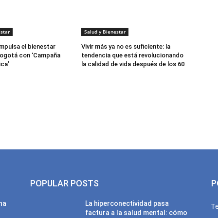
star
Salud y Bienestar
mpulsa el bienestar
Vivir más ya no es suficiente: la
 Bogotá con ‘Campaña
tendencia que está revolucionando
ca’
la calidad de vida después de los 60
POPULAR POSTS
P
una
La hiperconectividad pasa
T
factura a la salud mental: cómo