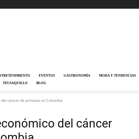
NTRETENIMIENTO
EVENTOS
GASTRONOMÍA
MODA Y TENDENCIAS
TEUSAQUILLO
BLOG
o del cáncer de próstata en Colombia
 económico del cáncer
olombia