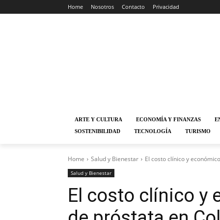
Home
Nosotros
Contacto
Privacidad
ARTE Y CULTURA
ECONOMÍA Y FINANZAS
E
SOSTENIBILIDAD
TECNOLOGÍA
TURISMO
Home
Salud y Bienestar
El costo clínico y económic
Salud y Bienestar
El costo clínico y
de próstata en C