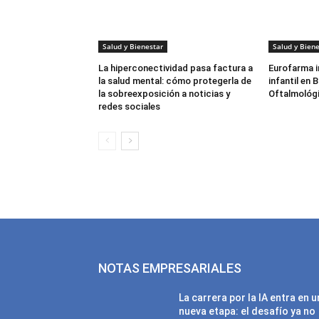
Salud y Bienestar
Salud y Biene
La hiperconectividad pasa factura a
Eurofarma i
la salud mental: cómo protegerla de
infantil en
la sobreexposición a noticias y
Oftalmológi
redes sociales
NOTAS EMPRESARIALES
La carrera por la IA entra en 
nueva etapa: el desafío ya no