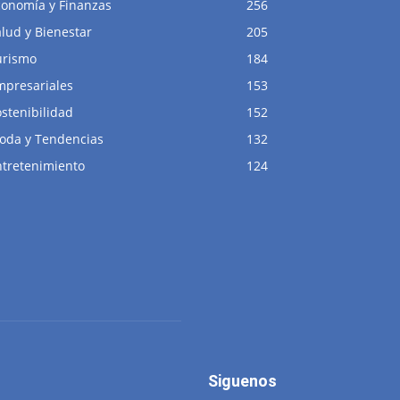
conomía y Finanzas
256
lud y Bienestar
205
urismo
184
mpresariales
153
stenibilidad
152
oda y Tendencias
132
ntretenimiento
124
Siguenos