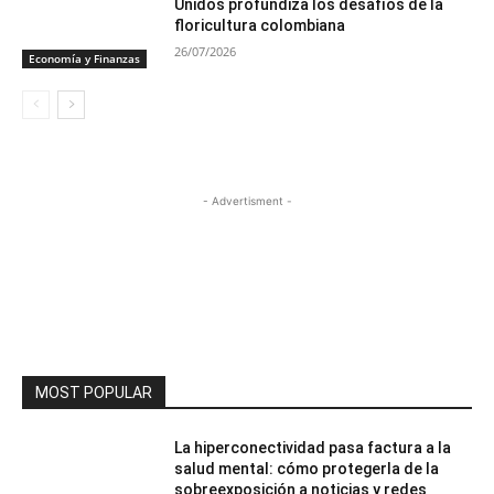
Unidos profundiza los desafíos de la
floricultura colombiana
26/07/2026
Economía y Finanzas
- Advertisment -
MOST POPULAR
La hiperconectividad pasa factura a la
salud mental: cómo protegerla de la
sobreexposición a noticias y redes