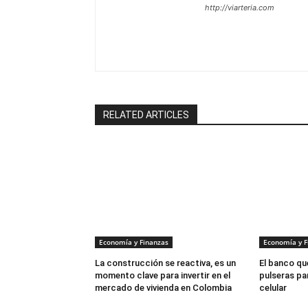
http://viarteria.com
RELATED ARTICLES
Economía y Finanzas
Economía y F
La construcción se reactiva, es un
El banco que
momento clave para invertir en el
pulseras par
mercado de vivienda en Colombia
celular