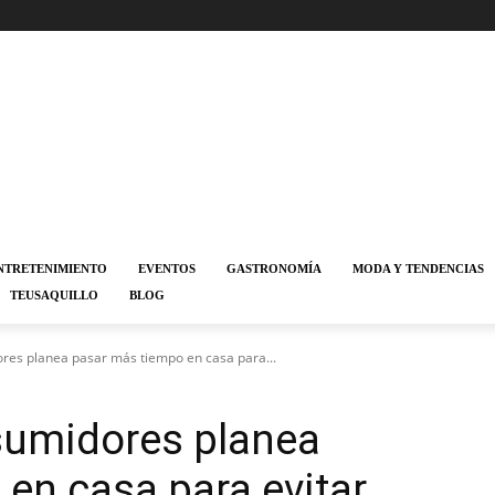
NTRETENIMIENTO
EVENTOS
GASTRONOMÍA
MODA Y TENDENCIAS
TEUSAQUILLO
BLOG
res planea pasar más tiempo en casa para...
sumidores planea
en casa para evitar