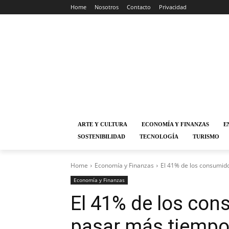
Home
Nosotros
Contacto
Privacidad
ARTE Y CULTURA
ECONOMÍA Y FINANZAS
E
SOSTENIBILIDAD
TECNOLOGÍA
TURISMO
Home
Economía y Finanzas
El 41% de los consumido
Economía y Finanzas
El 41% de los con
pasar más tiempo 