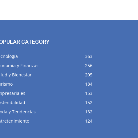
OPULAR CATEGORY
ecnología
363
conomía y Finanzas
256
lud y Bienestar
205
urismo
184
mpresariales
153
stenibilidad
152
oda y Tendencias
132
ntretenimiento
124