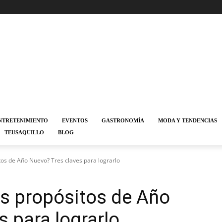
NTRETENIMIENTO
EVENTOS
GASTRONOMÍA
MODA Y TENDENCIAS
TEUSAQUILLO
BLOG
os de Año Nuevo? Tres claves para lograrlo
s propósitos de Año
 para lograrlo