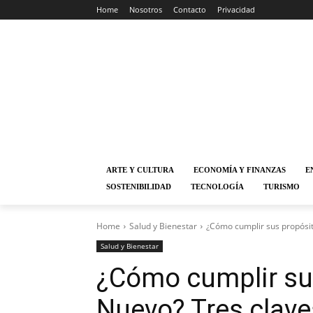
Home
Nosotros
Contacto
Privacidad
ARTE Y CULTURA
ECONOMÍA Y FINANZAS
E
SOSTENIBILIDAD
TECNOLOGÍA
TURISMO
Home
Salud y Bienestar
¿Cómo cumplir sus propósit
Salud y Bienestar
¿Cómo cumplir su
Nuevo? Tres claves