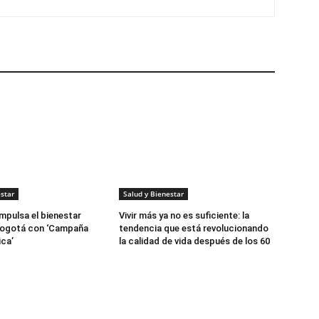
star
Salud y Bienestar
mpulsa el bienestar
Vivir más ya no es suficiente: la
 Bogotá con ‘Campaña
tendencia que está revolucionando
ca’
la calidad de vida después de los 60