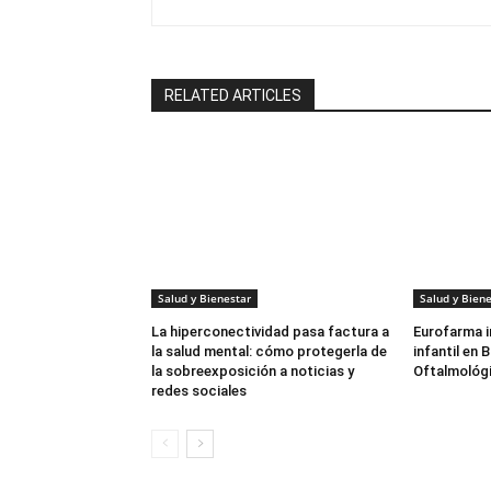
RELATED ARTICLES
Salud y Bienestar
Salud y Biene
La hiperconectividad pasa factura a
Eurofarma i
la salud mental: cómo protegerla de
infantil en
la sobreexposición a noticias y
Oftalmológi
redes sociales