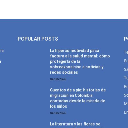
POPULAR POSTS
P
una
La hiperconectividad pasa
T
factura a la salud mental: cómo
E
a
protegerla de la
sobreexposición a noticias y
Sa
redes sociales
T
04/08/2026
E
Cuentos de a pie: historias de
So
migración en Colombia
contadas desde la mirada de
M
los niños
E
04/08/2026
La literatura y las flores se