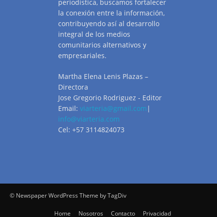
periodística, buscamos fortalecer
la conexión entre la información,
contribuyendo así al desarrollo
integral de los medios
comunitarios alternativos y
empresariales.
Martha Elena Lenis Plazas –
Directora
Jose Gregorio Rodriguez - Editor
Email:
viarteria@gmail.com
|
info@viarteria.com
Cel: +57 3114824073
© Newspaper WordPress Theme by TagDiv
Home
Nosotros
Contacto
Privacidad