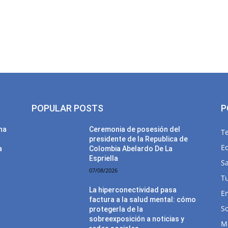
POPULAR POSTS
P
una
Ceremonia de posesión del
T
presidente de la Republica de
E
a
Colombia Abelardo De La
Espriella
Sa
07/08/2026
T
La hiperconectividad pasa
E
factura a la salud mental: cómo
So
protegerla de la
sobreexposición a noticias y
M