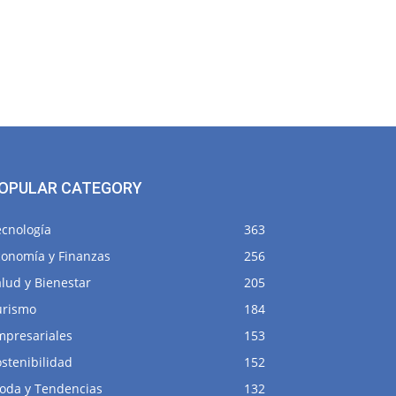
OPULAR CATEGORY
ecnología
363
conomía y Finanzas
256
lud y Bienestar
205
urismo
184
mpresariales
153
stenibilidad
152
oda y Tendencias
132