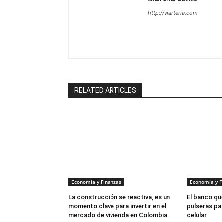
http://viarteria.com
RELATED ARTICLES
Economía y Finanzas
Economía y F
La construcción se reactiva, es un
El banco que
momento clave para invertir en el
pulseras par
mercado de vivienda en Colombia
celular