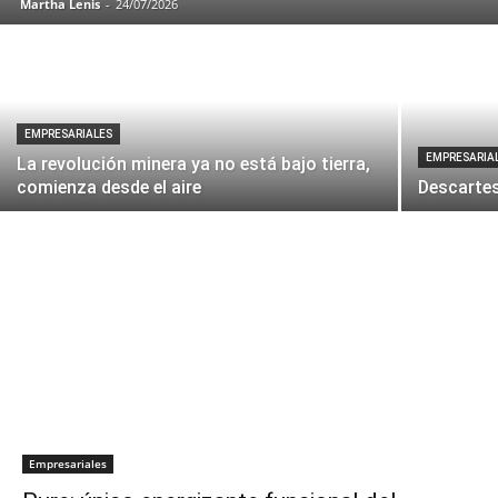
Martha Lenis
-
24/07/2026
EMPRESARIALES
EMPRESARIA
La revolución minera ya no está bajo tierra,
comienza desde el aire
Descartes
Empresariales