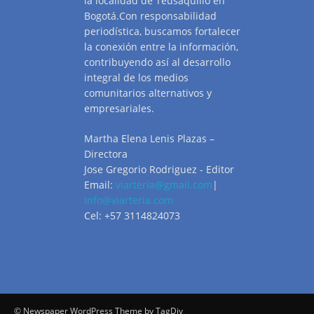
la localidad de Teusaquillo en
Bogotá.Con responsabilidad
periodística, buscamos fortalecer
la conexión entre la información,
contribuyendo así al desarrollo
integral de los medios
comunitarios alternativos y
empresariales.
Martha Elena Lenis Plazas –
Directora
Jose Gregorio Rodriguez - Editor
Email:
viarteria@gmail.com
|
info@viarteria.com
Cel: +57 3114824073
© Newspaper WordPress Theme by TagDiv