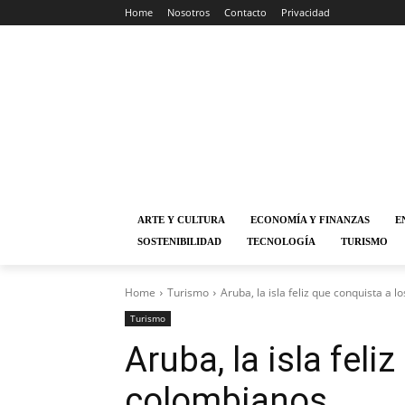
Home
Nosotros
Contacto
Privacidad
ARTE Y CULTURA
ECONOMÍA Y FINANZAS
E
SOSTENIBILIDAD
TECNOLOGÍA
TURISMO
Home
Turismo
Aruba, la isla feliz que conquista a 
Turismo
Aruba, la isla feli
colombianos