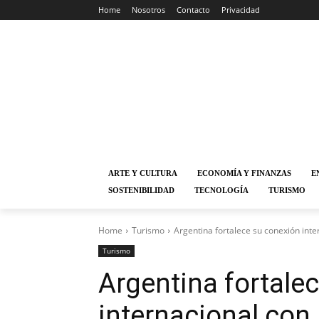
Home
Nosotros
Contacto
Privacidad
ARTE Y CULTURA
ECONOMÍA Y FINANZAS
E
SOSTENIBILIDAD
TECNOLOGÍA
TURISMO
Home
Turismo
Argentina fortalece su conexión inte
Turismo
Argentina fortale
internacional con 