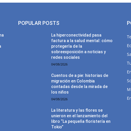
POPULAR POSTS
P
una
La hiperconectividad pasa
T
factura a la salud mental: cómo
E
a
protegerla de la
sobreexposición a noticias y
Sa
redes sociales
T
04/08/2026
E
Cuentos de a pie: historias de
So
migración en Colombia
contadas desde la mirada de
M
los niños
E
04/08/2026
La literatura y las flores se
unieron en el lanzamiento del
libro “La pequeña floristería en
Tokio”