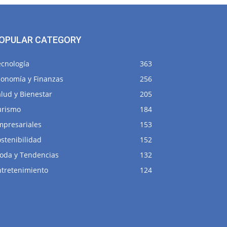
OPULAR CATEGORY
ecnología
363
conomía y Finanzas
256
lud y Bienestar
205
urismo
184
mpresariales
153
stenibilidad
152
oda y Tendencias
132
ntretenimiento
124