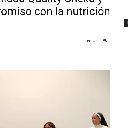
omiso con la nutrición
323
0