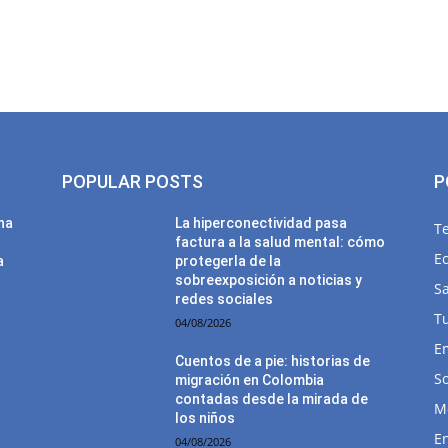
POPULAR POSTS
P
una
La hiperconectividad pasa
T
factura a la salud mental: cómo
E
a
protegerla de la
sobreexposición a noticias y
Sa
redes sociales
T
04/08/2026
E
Cuentos de a pie: historias de
So
migración en Colombia
contadas desde la mirada de
M
los niños
E
04/08/2026