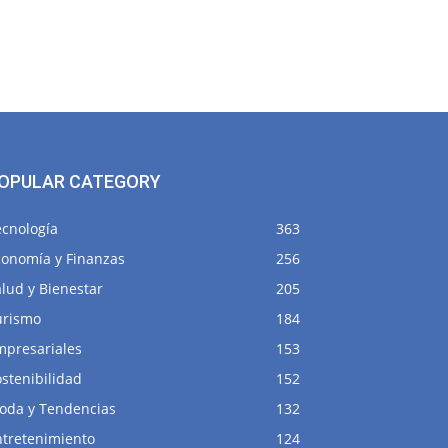
OPULAR CATEGORY
ecnología
363
conomía y Finanzas
256
lud y Bienestar
205
urismo
184
mpresariales
153
stenibilidad
152
oda y Tendencias
132
ntretenimiento
124