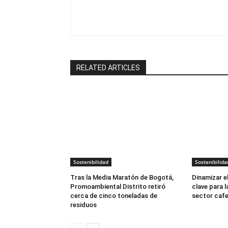
RELATED ARTICLES
Sostenibilidad
Sostenibilida
Tras la Media Maratón de Bogotá,
Dinamizar e
Promoambiental Distrito retiró
clave para 
cerca de cinco toneladas de
sector caf
residuos