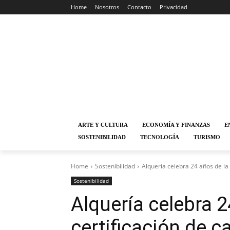
Home
Nosotros
Contacto
Privacidad
ARTE Y CULTURA
ECONOMÍA Y FINANZAS
E
SOSTENIBILIDAD
TECNOLOGÍA
TURISMO
Home
Sostenibilidad
Alquería celebra 24 años de la 
Sostenibilidad
Alquería celebra 2
certificación de c