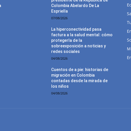
E
a
Colombia Abelardo De La
Espriella
Sa
07/08/2026
T
La hiperconectividad pasa
E
factura a la salud mental: cómo
So
protegerla de la
sobreexposición a noticias y
M
redes sociales
E
04/08/2026
Cuentos de a pie: historias de
migración en Colombia
contadas desde la mirada de
los niños
04/08/2026