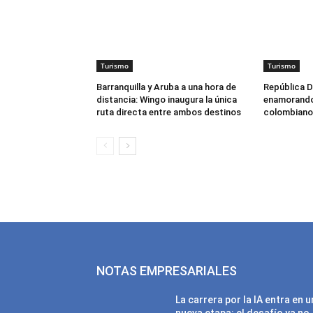
Turismo
Turismo
Barranquilla y Aruba a una hora de
República D
distancia: Wingo inaugura la única
enamorando 
ruta directa entre ambos destinos
colombiano
NOTAS EMPRESARIALES
La carrera por la IA entra en 
nueva etapa: el desafío ya no