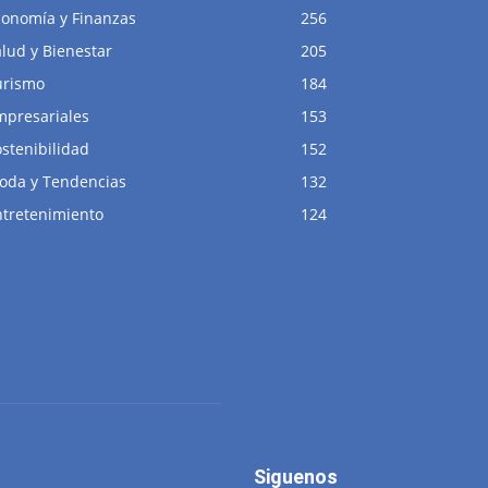
conomía y Finanzas
256
lud y Bienestar
205
urismo
184
mpresariales
153
stenibilidad
152
oda y Tendencias
132
ntretenimiento
124
Siguenos