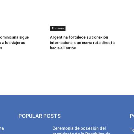
Turismo
ominicana sigue
Argentina fortalece su conexión
a los viajeros
internacional con nueva ruta directa
s
hacia el Caribe
POPULAR POSTS
P
una
Ceremonia de posesión del
T
presidente de la Republica de