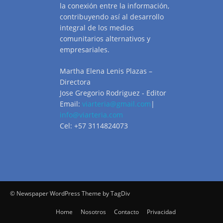
la conexión entre la información,
contribuyendo así al desarrollo
integral de los medios
comunitarios alternativos y
empresariales.
Martha Elena Lenis Plazas –
Directora
Jose Gregorio Rodriguez - Editor
Email:
viarteria@gmail.com
|
info@viarteria.com
Cel: +57 3114824073
© Newspaper WordPress Theme by TagDiv
Home
Nosotros
Contacto
Privacidad