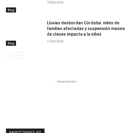
19/06/2026
Blog
Lluvias desbordan Córdoba: miles de
familias afectadas y suspensión masiva
de clases impacta a la niñez
13/03/2026
Blog
- Advertisment -
MOST POPULAR