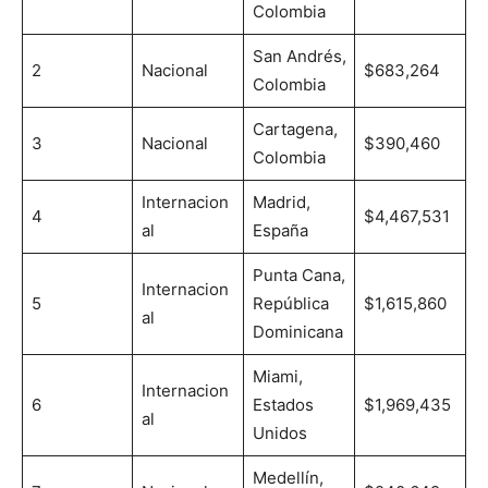
Colombia
San Andrés,
2
Nacional
$683,264
Colombia
Cartagena,
3
Nacional
$390,460
Colombia
Internacion
Madrid,
4
$4,467,531
al
España
Punta Cana,
Internacion
5
República
$1,615,860
al
Dominicana
Miami,
Internacion
6
Estados
$1,969,435
al
Unidos
Medellín,